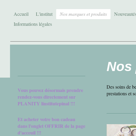
Accueil
L'institut
Nos marques et produits
Nouveautés
Informations légales
Nos 
Des soins de be
Vous pouvez désormais prendre
prestations et s
rendez-vous directement sur
PLANITY linstitutepinal !!!
Et acheter votre bon cadeau
dans l'onglet OFFRIR de la page
d'acceuil !!!