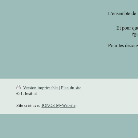
L'ensemble de n
Et pour qu
ég
Pour les découvr
Version imprimable
|
Plan du site
© L'Institut
Site créé avec
IONOS MyWebsite
.